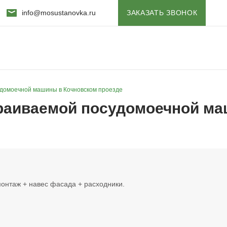
info@mosustanovka.ru
ЗАКАЗАТЬ ЗВОНОК
удомоечной машины в Кочновском проезде
траиваемой посудомоечной м
нтаж + навес фасада + расходники.