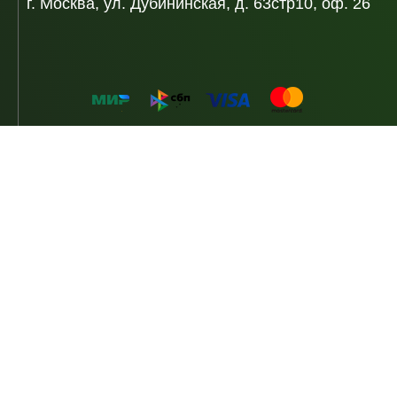
г. Москва, ул. Дубининская, д. 63стр10, оф. 26