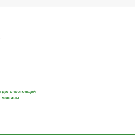
.
отдельностоящей
й машины