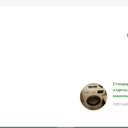
Станда
отдель
машин
2450 руб