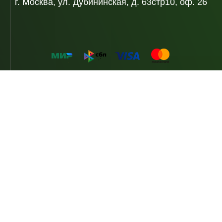
г. Москва, ул. Дубининская, д. 63стр10, оф. 26