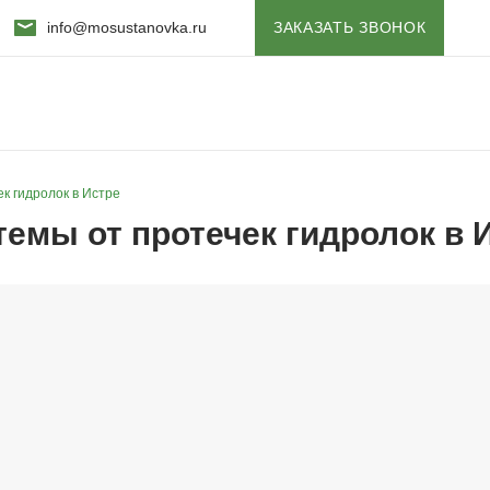
info@mosustanovka.ru
ЗАКАЗАТЬ ЗВОНОК
к гидролок в Истре
темы от протечек гидролок в 