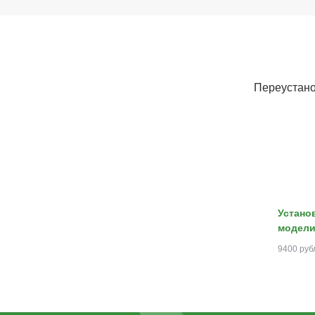
Переустано
Устано
модели
9400 руб