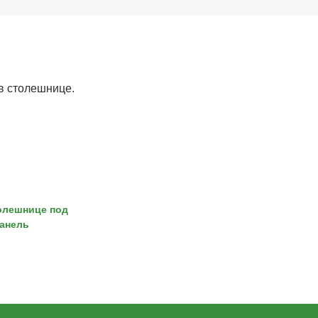
в столешнице.
олешнице под
анель